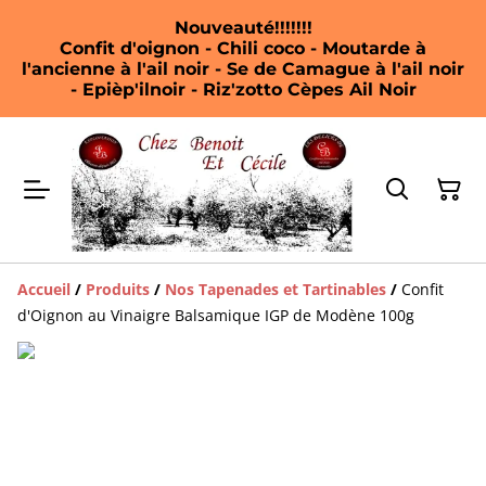
Nouveauté!!!!!!!
Confit d'oignon - Chili coco - Moutarde à
l'ancienne à l'ail noir - Se de Camague à l'ail noir
- Epièp'ilnoir - Riz'zotto Cèpes Ail Noir
Accueil
/
Produits
/
Nos Tapenades et Tartinables
/
Confit
d'Oignon au Vinaigre Balsamique IGP de Modène 100g