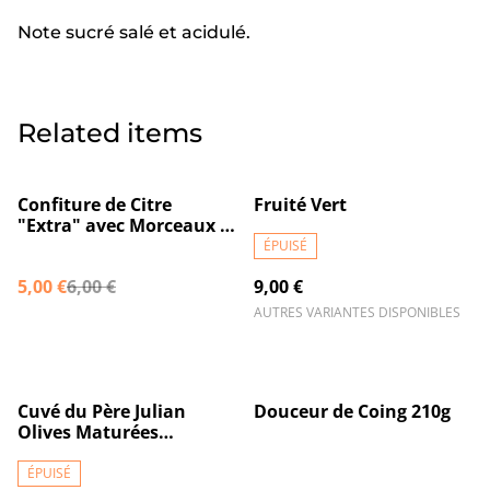
Note sucré salé et acidulé.
Related items
%
Confiture de Citre
Fruité Vert
"Extra" avec Morceaux à
la gousse de vanille de
ÉPUISÉ
Madagascar 220g
5,00 €
6,00 €
9,00 €
AUTRES VARIANTES DISPONIBLES
%
Cuvé du Père Julian
Douceur de Coing 210g
Olives Maturées
Médaillée de Bronze
ÉPUISÉ