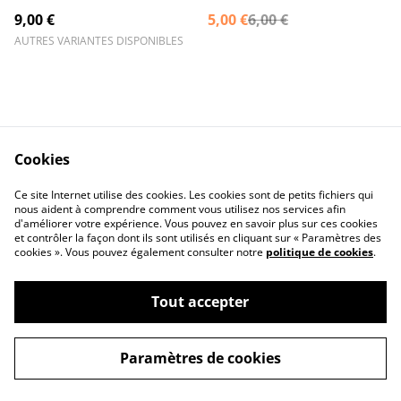
9,00 €
5,00 €
6,00 €
AUTRES VARIANTES DISPONIBLES
Cookies
Nous Contacter
Legal Terms
Ce site Internet utilise des cookies. Les cookies sont de petits fichiers qui
Privacy Policy
Cookie Policy
nous aident à comprendre comment vous utilisez nos services afin
d'améliorer votre expérience. Vous pouvez en savoir plus sur ces cookies
et contrôler la façon dont ils sont utilisés en cliquant sur « Paramètres des
cookies ». Vous pouvez également consulter notre
politique de cookies
.
Tout accepter
©
2026
CHEZ BENOIT ET CÉCILE
Paramètres de cookies
powered by