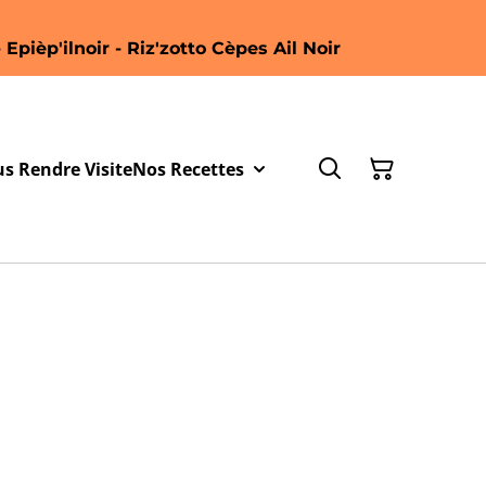
 Epièp'ilnoir - Riz'zotto Cèpes Ail Noir
s Rendre Visite
Nos Recettes