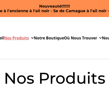
Nouveauté!!!!!!!
 à l'ancienne à l'ail noir - Se de Camague à l'ail noir -
il
Nos Produits
Notre Boutique
Où Nous Trouver
Nou
Nos Produits