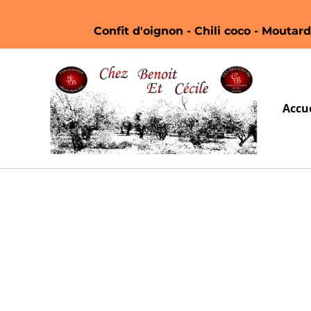
Confit d'oignon - Chili coco - Moutarde
Accue