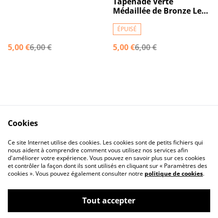
Tapenade Verte
Médaillée de Bronze Le
Gard Militant du Goût
2024 100g
ÉPUISÉ
5,00 €
6,00 €
5,00 €
6,00 €
Cookies
Nous Contacter
Legal Terms
Ce site Internet utilise des cookies. Les cookies sont de petits fichiers qui
Privacy Policy
Cookie Policy
nous aident à comprendre comment vous utilisez nos services afin
d'améliorer votre expérience. Vous pouvez en savoir plus sur ces cookies
et contrôler la façon dont ils sont utilisés en cliquant sur « Paramètres des
cookies ». Vous pouvez également consulter notre
politique de cookies
.
Tout accepter
©
2026
CHEZ BENOIT ET CÉCILE