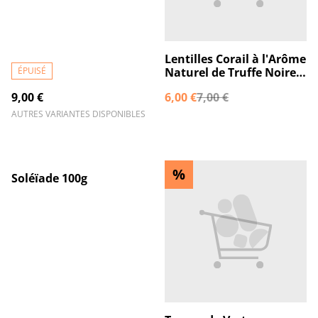
Lentilles Corail à l'Arôme
ÉPUISÉ
Naturel de Truffe Noire
100g
9,00 €
6,00 €
7,00 €
AUTRES VARIANTES DISPONIBLES
%
%
Soléïade 100g