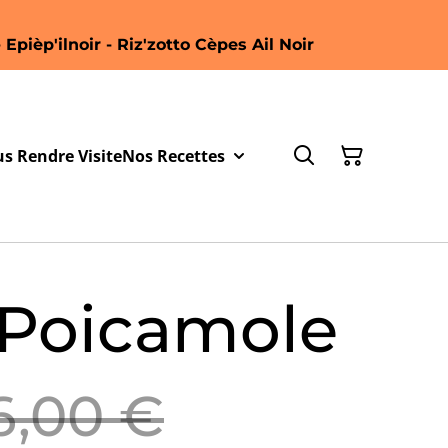
 Epièp'ilnoir - Riz'zotto Cèpes Ail Noir
s Rendre Visite
Nos Recettes
 Poicamole
6,00 €