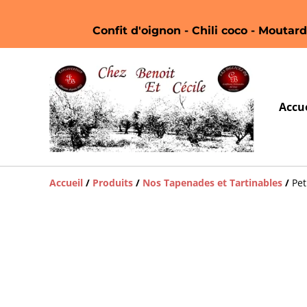
Confit d'oignon - Chili coco - Moutarde
Accue
Accueil
/
Produits
/
Nos Tapenades et Tartinables
/
Pet