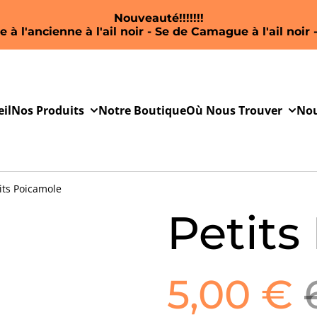
Nouveauté!!!!!!!
 à l'ancienne à l'ail noir - Se de Camague à l'ail noir -
il
Nos Produits
Notre Boutique
Où Nous Trouver
Nou
its Poicamole
Petits
5,00 €