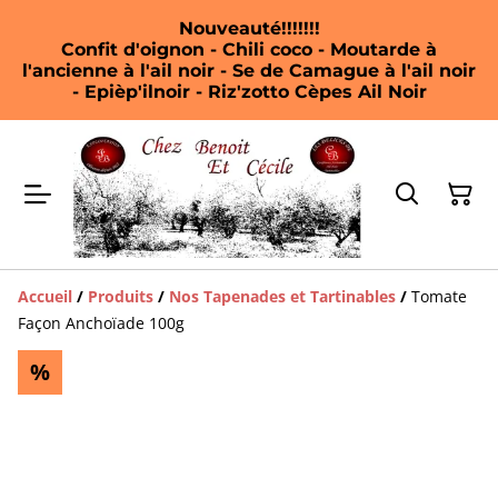
Nouveauté!!!!!!!
Confit d'oignon - Chili coco - Moutarde à
l'ancienne à l'ail noir - Se de Camague à l'ail noir
- Epièp'ilnoir - Riz'zotto Cèpes Ail Noir
Accueil
/
Produits
/
Nos Tapenades et Tartinables
/
Tomate
Façon Anchoïade 100g
%